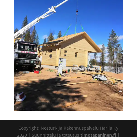
Copyright: Nosturi- ja Rakennuspalvelu Harila Ky
2020 | Suunnittelu ja toteutus
timotapaninen.fi
|