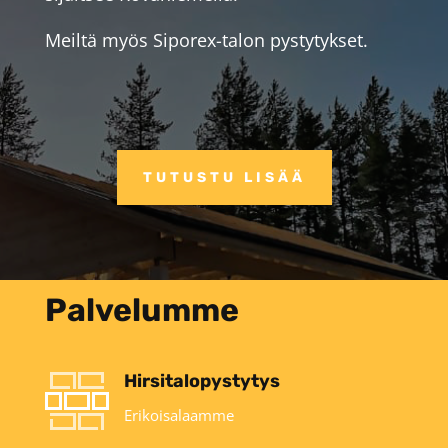
Meiltä myös Siporex-talon pystytykset.
TUTUSTU LISÄÄ
Palvelumme
Hirsitalopystytys
Erikoisalaamme