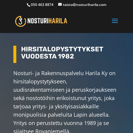
050 463 8874
taisto@nosturiharila.com
HIRSITALOPYSTYTYKSET
VUODESTA 1982
Nosturi- ja Rakennuspalvelu Harila Ky on
hirsitalopystytykseen,
uudisrakentamiseen ja peruskorjaukseen
sekä nostotöihin erikoistunut yritys, joka
tarjoaa yritys- ja yksityisasiakkaille
monipuolisia palveluita Lapin alueella.
Yritys on perustettu vuonna 1989 ja se
sijaitsee Rovaniemellä.