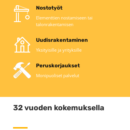
Nostotyöt
Elementtien nostamiseen tai
talonrakentamisen
Uudisrakentaminen
Yksityisille ja yrityksille
Peruskorjaukset
Monipuoliset palvelut
32 vuoden kokemuksella