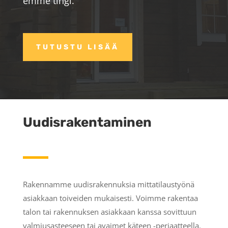
emme tingi.
TUTUSTU LISÄÄ
Uudisrakentaminen
Rakennamme uudisrakennuksia mittatilaustyönä
asiakkaan toiveiden mukaisesti. Voimme rakentaa
talon tai rakennuksen asiakkaan kanssa sovittuun
valmiusasteeseen tai avaimet käteen -periaatteella.