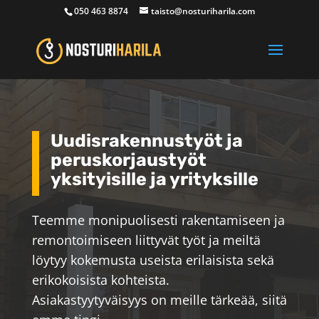
050 463 8874
taisto@nosturiharila.com
Uudisrakennustyöt ja
peruskorjaustyöt
yksityisille ja yrityksille
Teemme monipuolisesti rakentamiseen ja
remontoimiseen liittyvät työt ja meiltä
löytyy kokemusta useista erilaisista sekä
erikokoisista kohteista.
Asiakastyytyväisyys on meille tärkeää, siitä