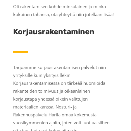
Oli rakentamisen kohde minkälainen ja minkä
kokoinen tahansa, ota yhteyttä niin jutellaan lisää!
Korjausrakentaminen
Tarjoamme korjausrakentamisen palvelut niin
yrityksille kuin yksityisillekin.
Korjausrakentamisessa on tärkeää huomioida
rakenteiden toimivuus ja oikeanlainen
korjaustapa yhdessä oikein valittujen
materiaalien kanssa. Nosturi- ja
Rakennuspalvelu Harila omaa kokemusta
vuosikymmenien ajalta, joten voit luottaa siihen
että työt hoituvat kuten pitääkin.